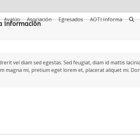
Avalúo
Asociación
Egresados
AOTI Informa
la Información
rit vel diam sed egestas. Sed feugiat, diam id mattis lacinia,
m magna mi, pretium eget lorem et, placerat aliquet mi. Donec 