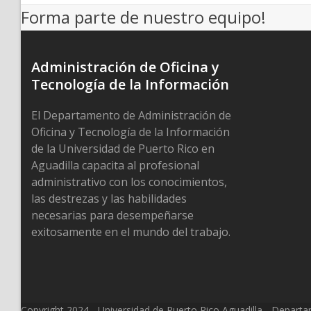
previous
Forma parte de nuestro equipo!
post:
Administración de Oficina y
Tecnología de la Información
El Departamento de Administración de
Oficina y Tecnología de la Información
de la Universidad de Puerto Rico en
Aguadilla capacita al profesional
administrativo con los conocimientos,
las destrezas y las habilidades
necesarias para desempeñarse
exitosamente en el mundo del trabajo.
Copyright 2024 - Universidad de Puerto Rico Aguadilla - Departa