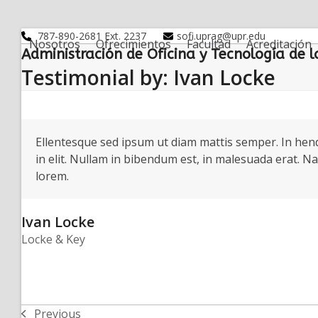
Skip
to
787-890-2681 Ext. 2237
sofi.uprag@upr.edu
content
Nosotros
Ofrecimientos
Facultad
Acreditación
Administración de Oficina y Tecnología de 
Testimonial by: Ivan Locke
Ellentesque sed ipsum ut diam mattis semper. In hendre
in elit. Nullam in bibendum est, in malesuada erat. Na
lorem.
Ivan Locke
Locke & Key
Previous