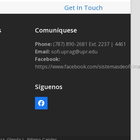
next
Get In Touch
post:
s
Comuníquese
Phone:
(787) 890-2681 Ext. 2237 | 4461
Email:
sofi.uprag@upr.edu
Facebook:
https://www.facebook.com/sistemasdeoficin
Síguenos
Facebook
a. Glenda L. Piñeiro Carides