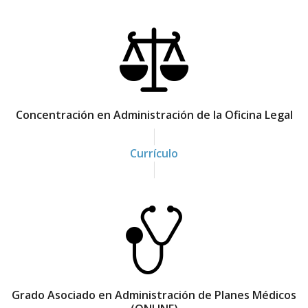
s
t
r
a
c
Concentración en Administración de la Oficina Legal
i
ó
Currículo
n
d
e
l
a
O
f
Grado Asociado en Administración de Planes Médicos
i