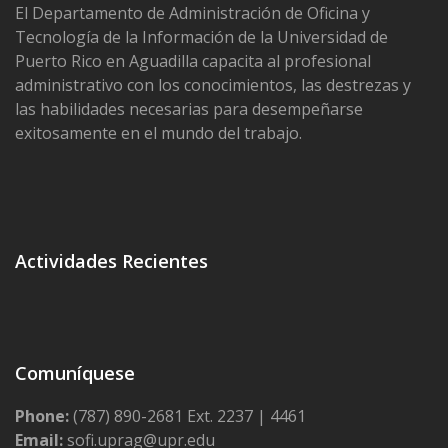
i
El Departamento de Administración de Oficina y
s
Tecnología de la Información de la Universidad de
t
Puerto Rico en Aguadilla capacita al profesional
administrativo con los conocimientos, las destrezas y
r
las habilidades necesarias para desempeñarse
a
exitosamente en el mundo del trabajo.
c
i
ó
n
Actividades Recientes
y
F
a
c
Comuníquese
t
u
Phone:
(787) 890-2681 Ext. 2237 | 4461
Email:
sofi.uprag@upr.edu