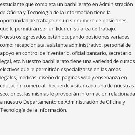
i
estudiante que completa un bachillerato en Administración
n
de Oficina y Tecnología de la Información tiene la
a
oportunidad de trabajar en un sinnúmero de posiciones
que le permitirán ser un líder en su área de trabajo.
y
Nuestros egresados están ocupando posiciones variadas
T
como: recepcionista, asistente administrativo, personal de
e
apoyo en control de inventario, oficial bancario, secretario
c
legal, etc.
Nuestro bachillerato tiene una variedad de cursos
n
electivos que le permitirán especializarse en las áreas
o
legales, médicas, diseño de páginas web y enseñanza en
l
educación comercial. Recuerde visitar cada una de nuestras
o
secciones, las mismas le proveerán información relacionada
g
a nuestro Departamento de Administración de Oficina y
Tecnología de la Información.
í
a
d