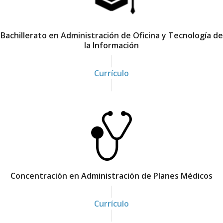
s
M
Bachillerato en Administración de Oficina y Tecnología de
é
la Información
d
i
Currículo
c
o
s
y
A
d
m
Concentración en Administración de Planes Médicos
i
n
Currículo
i