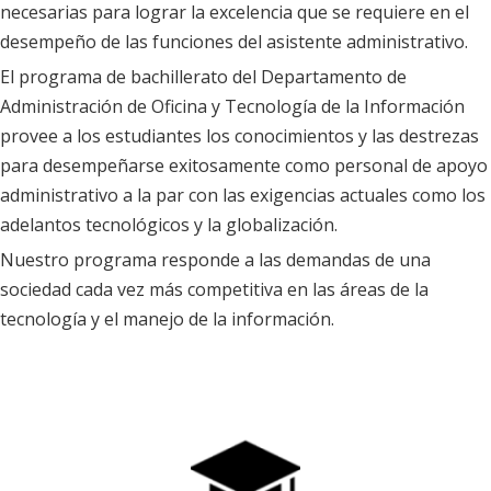
necesarias para lograr la excelencia que se requiere en el
s
desempeño de las funciones del asistente administrativo.
t
El programa de bachillerato del Departamento de
r
Administración de Oficina y Tecnología de la Información
a
provee a los estudiantes los conocimientos y las destrezas
c
para desempeñarse exitosamente como personal de apoyo
i
administrativo a la par con las exigencias actuales como los
ó
adelantos tecnológicos y la globalización.
n
Nuestro programa responde a las demandas de una
d
sociedad cada vez más competitiva en las áreas de la
e
tecnología y el manejo de la información.
P
l
a
n
e