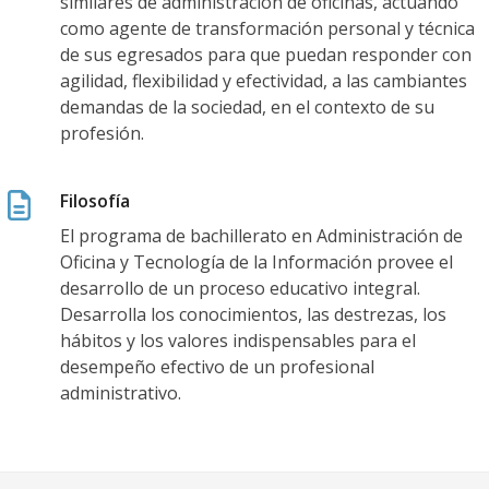
similares de administración de oficinas, actuando
i
como agente de transformación personal y técnica
l
de sus egresados para que puedan responder con
l
agilidad, flexibilidad y efectividad, a las cambiantes
e
demandas de la sociedad, en el contexto de su
profesión.
r
a
t
Filosofía
o
El programa de bachillerato en Administración de
Oficina y Tecnología de la Información provee el
e
desarrollo de un proceso educativo integral.
n
Desarrolla los conocimientos, las destrezas, los
A
hábitos y los valores indispensables para el
d
desempeño efectivo de un profesional
administrativo.
m
i
n