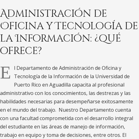
i
Administración de
s
t
Oficina y Tecnología de
r
la Información: ¿qué
a
ofrece?
c
i
E
ó
l Departamento de Administración de Oficina y
n
Tecnología de la Información de la Universidad de
Puerto Rico en Aguadilla capacita al profesional
d
administrativo con los conocimientos, las destrezas y las
e
habilidades necesarias para desempeñarse exitosamente
O
en el mundo del trabajo. Nuestro Departamento cuenta
f
con una facultad comprometida con el desarrollo integral
i
del estudiante en las áreas de manejo de información,
c
trabajo en equipo y toma de decisiones, entre otros. El