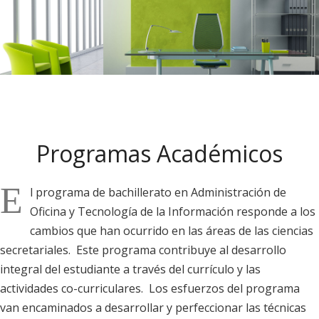
e
n
o
r
e
s
e
Programas Académicos
n
:
E
l programa de bachillerato en Administración de
A
Oficina y Tecnología de la Información responde a los
d
cambios que han ocurrido en las áreas de las ciencias
m
secretariales. Este programa contribuye al desarrollo
i
integral del estudiante a través del currículo y las
n
actividades co-curriculares. Los esfuerzos del programa
van encaminados a desarrollar y perfeccionar las técnicas
i