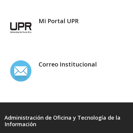
A
s
o
Mi Portal UPR
c
i
a
d
o
Correo Institucional
e
n
A
d
m
i
Administración de Oficina y Tecnología de la
n
Información