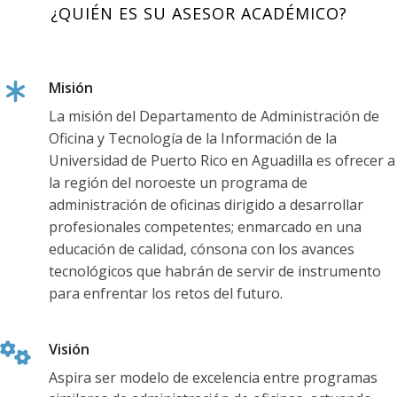
r
¿QUIÉN ES SU ASESOR ACADÉMICO?
i
c
ú
Misión
l
La misión del Departamento de Administración de
a
Oficina y Tecnología de la Información de la
Universidad de Puerto Rico en Aguadilla es ofrecer a
t
la región del noroeste un programa de
e
administración de oficinas dirigido a desarrollar
H
profesionales competentes; enmarcado en una
o
educación de calidad, cónsona con los avances
y
tecnológicos que habrán de servir de instrumento
para enfrentar los retos del futuro.
B
a
c
Visión
h
Aspira ser modelo de excelencia entre programas