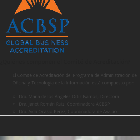
¿Quiénes componen el Comité de Acreditación?
El Comité de Acreditación del Programa de Administración de
Oficina y Tecnología de la Información está compuesto por:
Dra. María de los Ángeles Ortiz Barrios, Directora
Dra. Janet Román Ruiz, Coordinadora ACBSP
Dra. Aida Ocasio Pérez, Coordinadora de Avalúo