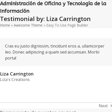
Open
Close
Skip
Administración de Oficina y Tecnología de la
to
mobile
mobile
Información
content
Testimonial by: Liza Carrington
menu
menu
Home
»
Awesome Theme
»
Easy To Use Page Builder
Cras eu justo dignissim, tincidunt eros a, ullamcorper
leo. Donec adipiscing a quam sed accumsan. Morbi
porta!
Liza Carrington
Liza's Creations
Next
next