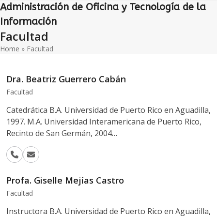
Open
Close
Skip
Administración de Oficina y Tecnología de la
to
mobile
mobile
Información
content
Facultad
menu
menu
Home
»
Facultad
Dra. Beatriz Guerrero Cabán
Facultad
Catedrática B.A. Universidad de Puerto Rico en Aguadilla,
1997. M.A. Universidad Interamericana de Puerto Rico,
Recinto de San Germán, 2004…
Phone
Email
Number
Profa. Giselle Mejías Castro
Facultad
Instructora B.A. Universidad de Puerto Rico en Aguadilla,