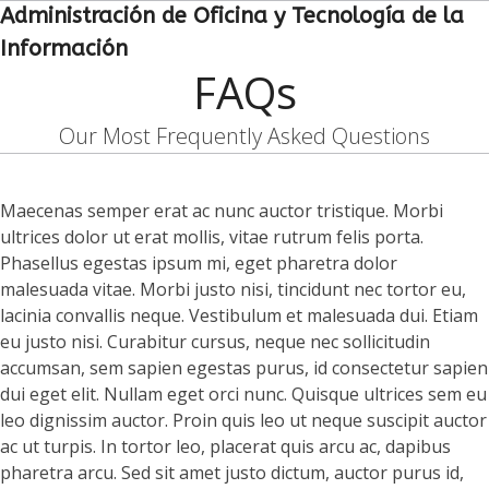
Open
Close
Skip
Administración de Oficina y Tecnología de la
to
mobile
mobile
Información
content
FAQs
menu
menu
Our Most Frequently Asked Questions
Maecenas semper erat ac nunc auctor tristique. Morbi
ultrices dolor ut erat mollis, vitae rutrum felis porta.
Phasellus egestas ipsum mi, eget pharetra dolor
malesuada vitae. Morbi justo nisi, tincidunt nec tortor eu,
lacinia convallis neque. Vestibulum et malesuada dui. Etiam
eu justo nisi. Curabitur cursus, neque nec sollicitudin
accumsan, sem sapien egestas purus, id consectetur sapien
dui eget elit. Nullam eget orci nunc. Quisque ultrices sem eu
leo dignissim auctor. Proin quis leo ut neque suscipit auctor
ac ut turpis. In tortor leo, placerat quis arcu ac, dapibus
pharetra arcu. Sed sit amet justo dictum, auctor purus id,